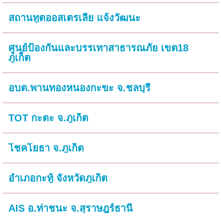
สถานทูตออสเตรเลีย แจ้งวัฒนะ
ศูนย์ป้องกันและบรรเทาสาธารณภัย เขต18
ภูเก็ต
อบต.พานทองหนองกะขะ จ.ชลบุรี
TOT กะตะ จ.ภูเก็ต
โชคโยธา จ.ภูเก็ต
อำเภอกะทู้ จังหวัดภูเก็ต
AIS อ.ท่าชนะ จ.สุราษฎร์ธานี