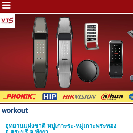
workout
อุทยานแห่งชาติ หมู่เกาะระ-หมู่เกาะพระทอง
อ.คุระบุรี จ.พังงา