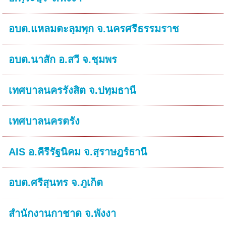
อบต.แหลมตะลุมพุก จ.นครศรีธรรมราช
อบต.นาสัก อ.สวี จ.ชุมพร
เทศบาลนครรังสิต จ.ปทุมธานี
เทศบาลนครตรัง
AIS อ.คีรีรัฐนิคม จ.สุราษฎร์ธานี
อบต.ศรีสุนทร จ.ภูเก็ต
สำนักงานกาชาด จ.พังงา