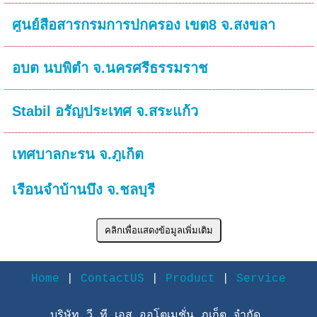
ศูนย์สื่อสารกรมการปกครอง เขต8 จ.สงขลา
อบต นบพิตำ จ.นครศรีธรรมราช
Stabil อรัญประเทศ จ.สระแก้ว
เทศบาลกะรน จ.ภูเก็ต
เรือนจำบ้านบึง จ.ชลบุรี
Home
|
ContactUS
|
Product
|
Service
บริษัท วี.ที.เอส ออโตเมชั่น ภูเก็ต จำกัด